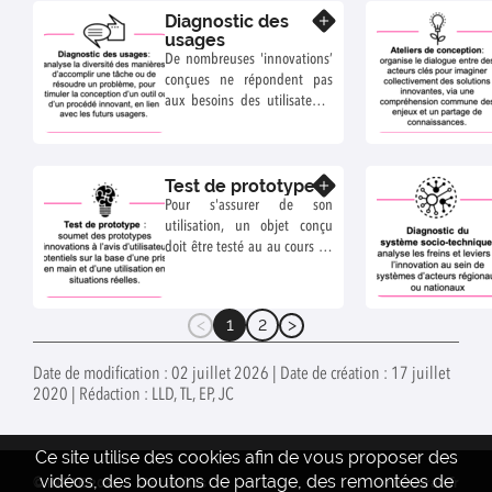
Diagnostic des
productions végétale
En savoir plus
usages
annuelle et pérenne,
De nombreuses 'innovations’
animale, en polyculture-
conçues ne répondent pas
élevage...). Ce guide
aux besoins des utilisateurs,
constitue un outil
et ne sont pas forcément
d’accompagnement des
adaptées à la spécificité des
démarches de valorisation
situations dans lesquelles
des résultats issus de ces
Test de prototype
elles sont susceptibles d’être
En savoir plus
dispositifs complexes.
mobilisées, expliquant leur
Pour s'assurer de son
faible adoption.
utilisation, un objet conçu
doit être testé au au cours de
sa conception
1
2
(current)
Date de modification : 02 juillet 2026 | Date de création : 17 juillet
2020 | Rédaction : LLD, TL, EP, JC
Ce site utilise des cookies afin de vous proposer des
vidéos, des boutons de partage, des remontées de
© INRAE 2022
Actualités
www.inrae.fr