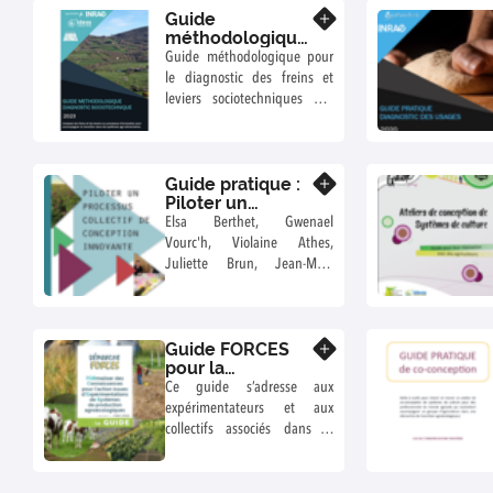
Guide
En savoir plus
méthodologique
Diagnostic Socio-
Guide méthodologique pour
Technique
le diagnostic des freins et
leviers sociotechniques aux
processus d’innovation dans
des systèmes agri-
alimentaires. Marion
Guide pratique :
Casagrande, Raphaël Belmin,
En savoir plus
Piloter un
Yann Boulestreau, Marianne
processus
Elsa Berthet, Gwenael
Le Bail, Mireille Navarrete,
collectif de
Vourc'h, Violaine Athes,
Jean-Marc Meynard, 2023
conception
Juliette Brun, Jean-Marc
innovante
Meynard, Lorène Prost et
Chloé Salembier
Guide FORCES
En savoir plus
pour la
valorisation des
Ce guide s’adresse aux
acquis des
expérimentateurs et aux
expérimentations
collectifs associés dans la
systèmes
conception et la mise en
pratique de systèmes
agroécologiques (en